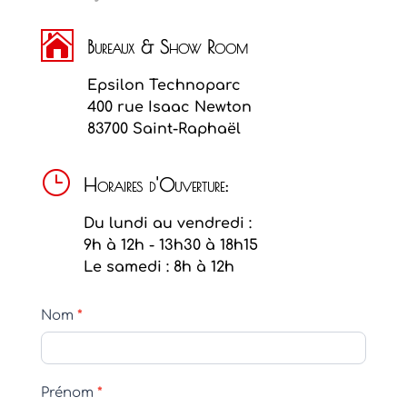

Bureaux & Show Room
Epsilon Technoparc
400 rue Isaac Newton
83700 Saint-Raphaël
}
Horaires d'Ouverture:
Du lundi au vendredi :
9h à 12h - 13h30 à 18h15
Le samedi : 8h à 12h
Formulaire
Nom
*
de
Contact
Prénom
*