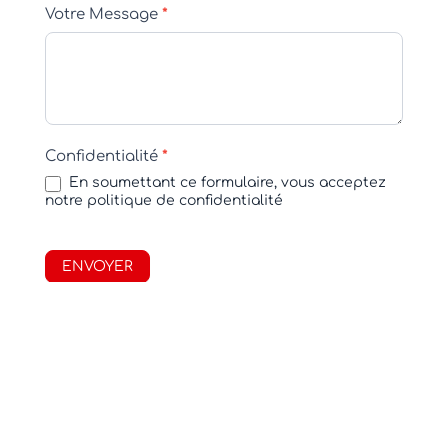
Votre Message
*
Confidentialité
*
En soumettant ce formulaire, vous acceptez
notre politique de confidentialité
ENVOYER
© 2017-2026 QUENTALYS • Made with ♥ by
Koralyn Krea
Mentions Légales – CGU – Confidentialité –
Politique de Cookies